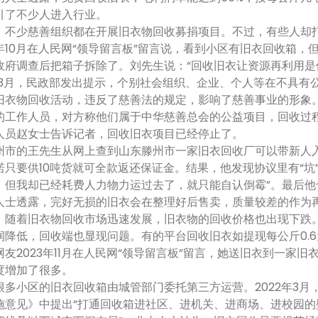
引了不少人进入行业。
少慈善组织都在开展旧衣物回收募捐项目。不过，有些人却打着
年10月在人民网“领导留言板”留言说，看到小区有旧衣回收箱，
政府调查后把箱子拆除了。刘先生说：“回收旧衣让资源再利用是
3月，民政部发出提示，个别社会组织、企业、个人等在不具有公开
旧衣物回收活动，违反了慈善法的规定，影响了慈善事业的形象
的工作人员，对方称他们属于中华慈善总会的公益项目，回收过
人员赵女士告诉记者，回收旧衣项目已经停止了。
的王先生从网上查到山东滕州市一家旧衣回收厂可以带新人入
诺只要供10吨货就可全款返还保证金。结果，他发现协议里有“坑
，但我却已经耗费人力物力运过去了，就只能自认倒霉”。最后他
透露，完好无损的旧衣会在整理好后售卖，质量较差的作为再
，随着旧衣物回收市场迅速发展，旧衣物的回收价格也出现下跌
低，回收端也显现问题。有的平台回收旧衣如提现每公斤0.6元
友2023年11月在人民网“领导留言板”留言，她送旧衣到一家
度增加了很多。
小区的旧衣回收箱由城管部门委托第三方运营。2022年3月
施意见》中提出“打通回收箱进社区、进机关、进商场、进校园