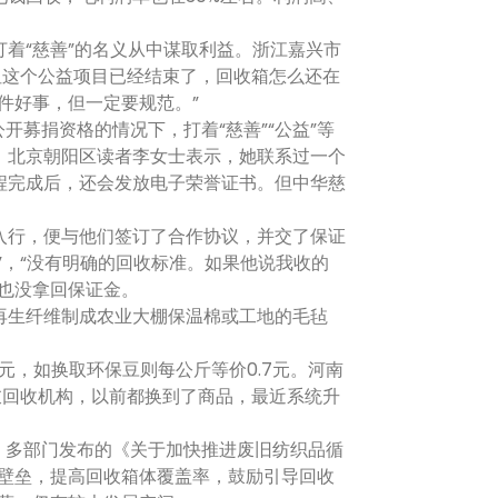
“慈善”的名义从中谋取利益。浙江嘉兴市
但这个公益项目已经结束了，回收箱怎么还在
件好事，但一定要规范。”
募捐资格的情况下，打着“慈善”“公益”等
。北京朝阳区读者李女士表示，她联系过一个
程完成后，还会发放电子荣誉证书。但中华慈
行，便与他们签订了合作协议，并交了保证
”，“没有明确的回收标准。如果他说我收的
也没拿回保证金。
生纤维制成农业大棚保温棉或工地的毛毡
。
，如换取环保豆则每公斤等价0.7元。河南
旧衣回收机构，以前都换到了商品，最近系统升
，多部门发布的《关于加快推进废旧纺织品循
的壁垒，提高回收箱体覆盖率，鼓励引导回收