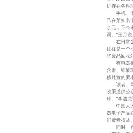
机存在各种
手机、电脑
己在某知名
余元，至今
词。”王月说
在日常生活
往往是一个
些废品回收
有电器拆解
含汞、锥玻
移处置的要
读者、网友
收渠道供公
环。”李浩龙
中国人民大
器电子产品
消费者权益
同时，各地