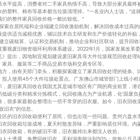
活水平提高，消费者对二手家具热情不高，导致大部分家具最终
余的塑料、棉布等基本都当垃圾清理掉。”一名业内人士说，“这
我们的整件家具回收价格一般比较低。”
索在居民端和企业端建立回收激励机制，解决回收成本过高的
业提供适当减税优惠，辅以技术自主研发和生产价值转化的补贴
以建立碳核算、认证和交易机制，推动企业和社区联动，提升回收
视废旧物资循环利用体系建设。2022年1月，国家发展改革
见》提出，因地制宜规划建设废旧家具等大件垃圾规范回收处理
、家具、服装等二手商品交易市场和交易专区等。
，由有关部门牵头，积极探索建立了家具回收处理的链条。比如
，投入使用45个大件垃圾处置点。广东佛山市城管部门上线小程
废旧家具回收在我国尤其是城市地区有广阔的商业前景，潜在
的低碳分类和精准分拣模式，化回收痛点为产业机遇，化‘固废负担’
很多家庭都会整理出一些不常穿的旧衣服。如今，旧衣回收渠
收旧衣”的信息。
的旧衣回收箱便利了居民，但也出现一些问题。贵州六盘水市一
旧衣回收箱垃圾成堆，夏天时散发异味，严重影响居住环境。内
旧衣回收箱，有的破旧不堪，旧衣服掉出来都没人收拾。
士透露，免费回收旧衣，毛利润率能达到50%；按每公斤几毛