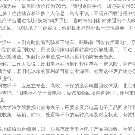
瑕疵为由，最后回收价仅为70元。“我想退回手机，却还要支付6
上往往储存着许多个人信息，稍有不慎，容易在回收过程中泄露
电商平台通过“以旧换新”购买手机，当时寄出旧机时未退出个人账
未追回。“我联系了平台客服，他们提出只能补贴一些优惠券，
。
中，人们有时能看到骑着三轮车、吆喝着“回收各类家电”、穿
小型的废品回收站，回收废旧家电后再转卖给拆解处理厂。不过
站违规堆放、拆解旧家电造成环境污染和消防安全隐患。
厂工作人员说，废旧电器在拆解过程中存在一定风险，会产生
璃含铅，老旧电冰箱的氟利昂可能会泄漏等。处理这些废弃物必
求进行。
呼吁，应建立专业、高效、环保的废弃电器回收体系。北京市
众查询。“旧电器不等于废电器，应该加强回收渠道管理，便利
说。
学法学院教授刘俊海表示，应要求废弃电器电子产品回收经营
在收集、运输、贮存、处置等环节的运转流程及对应状态，有效
。
纷纷出台细则，进一步规范废弃电器电子产品的回收。为解决