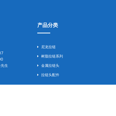
产品分类
尼龙拉链
07
树脂拉链系列
00
金先生
金属拉链头
拉链头配件
Copyright ©
华体汇平台体育登录入口
浙ICP备20027774号