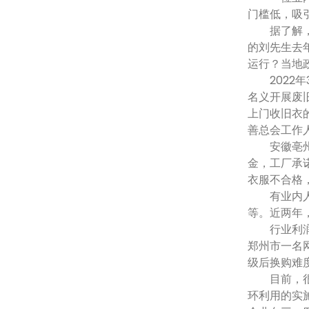
门槛低，吸
据了解，不
的刘先生去
运行？当地
2022年
名义开展废
上门收旧衣
善总会工作
安徽亳州市
金，工厂承
衣服不合格
有业内人士
等。近两年
行业利润降
郑州市一名网
级后换购难
目前，很多
环利用的实