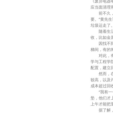
《废弃电器
应当面清理
前不久，黄
要。”黄先
垃圾运走了
随着生活水
收，比如金
因找不到回
梯间，有的
对此，有专
学与工程学
配置，建立
然而，在现
较高，以及
成本超过回
“我有一个
垫，他们才
上午才能把
据了解，家