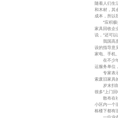
随着人们生
和木材，其
成本，所以
“应积极探
家具回收企
说，“还可
我国高度重
设的指导意
家电、手机
在不少地方
运服务单位
专家表示，
索废旧家具
岁末扫除，
很多“上门回
散布在社区
小区内一个
栋楼下都有
一位业内人