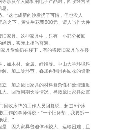
脑等涉及个人隐私的电子产品时，回收经营者
信息。
。“这七成新的沙发扔了可惜，但也没人
无奈之下，黄先生花费500元，请人当作大件
旧家具。这些家具中，只有一小部分被回
的经历，实际上相当普遍。
家具偷偷扔在楼下，有的将废旧家具放在楼
，如木材、金属、纤维等。中山大学环境科
拆解、加工等环节，叠加再利用再回收的资源
立，加之废旧家具的材料复杂性和处理难度
耗大、回报周期长等情况，导致废旧家具处置
门回收床垫的工作人员回复说，超过5个床
收工作的李师傅说：“一个旧床垫，我要拆一
纸呢。”
是，因为家具普遍体积较大、运输困难，且