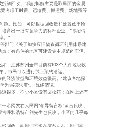
被拆解回收。“我们拆解主要是取里面的金属
就要考虑工时费、运输费、搬运费、场地费等
问题。比如，可以根据回收量和处置效率给
，培育出一批有竞争力的标杆企业。”陈绍晴
率。”
委等部门《关于加快废旧物资循环利用体系建
站点；有条件的地区可建设集中规范的车辆、
，江苏苏州全市目前有103个大件垃圾收
序，市民可以进行线上预约清运。
的经济效益和环境效益很高。“建议各地探
为‘减碳法宝’。”陈绍晴说。
道很多，不少小区设有回收箱；在网上还有
名网友在人民网“领导留言板”留言反映，
蒙古呼和浩特市刘先生也反映，小区内几乎每
钱回收，毛利润率也在30%左右。利润高、