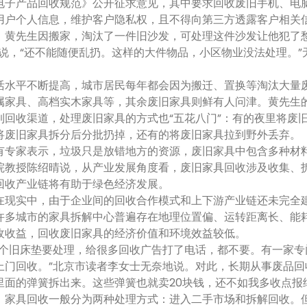
电子产品回收规范》公开征求意见，其中要求回收废旧手机、电
用户个人信息，维护客户隐私权，且不得向第三方透露客户相关
先生因搬家，淘汰了一件旧沙发，可处理这件沙发让他犯了愁
生说，“还不能随便乱扔。这样的大件物品，小区物业没法处理。”
。
平不断提高，城市居民每年都会因为搬迁、置换等淘汰大量废
属家具、高档实木家具等，其余废旧家具则鲜有人问津。黄先生
收渠道，处理废旧家具的方式也“五花八门”：有的夜里将废旧
将废旧家具拆分后分批扔掉，还有的将废旧家具拉到野外丢弃。
家表示，垃圾只是放错地方的资源，废旧家具中包含多种材料
院教授陈绍晴说，从产业发展角度看，废旧家具回收涉及收集、
回收产业链将有助于绿色经济发展。
实中，由于企业间的回收合作模式和上下游产业链还未完全建
许多城市的家具拆解中心普遍存在地理位置偏、运转距离长、能
收收益，回收废旧家具的经济价值和环境效益较低。
旧床垫要处理，给很多回收广告打了电话，都不要。有一家专
上门回收。”北京市读者李女士无奈地说。对此，长期从事废品回
里面的弹簧拆出来。这些弹簧也就卖20块钱，还不如我多收点报
具回收一般分为两种处理方式：进入二手市场和拆解回收。但