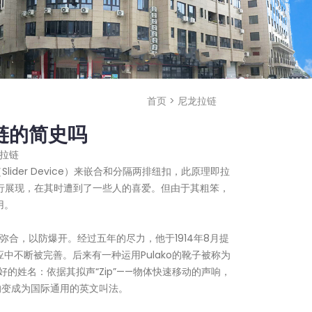
首页
>
尼龙拉链
链的简史吗
拉链
lider Device）来嵌合和分隔两排纽扣，此原理即拉
进行展现，在其时遭到了一些人的喜爱。但由于其粗笨，
用。
状部分弥合，以防爆开。经过五年的尽力，他于1914年8月提
反应中不断被完善。后来有一种运用Pulako的靴子被称为
好的姓名：依据其拟声“Zip”——物体快速移动的声响，
r“渐渐的变成为国际通用的英文叫法。