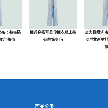
必备：拉链防
懂得穿搭可是你懂衣服上拉
全力拼经济 
能与价值
链的简史吗
动尼龙新材
产品分类