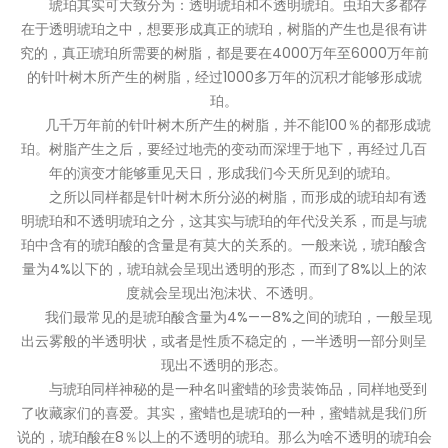
琥珀其实可大致分为：透明琥珀和不透明琥珀。虫珀大多都存
在于透明琥珀之中，想要形成真正的琥珀，树脂的产生也是很有讲
究的，真正琥珀所需要的树脂，都是要在4000万年至6000万年前
的针叶树木所产生的树脂，经过1000多万年的沉积才能够形成琥
珀。
几千万年前的针叶树木所产生的树脂，并不能100％的都形成琥
珀。树脂产生之后，要经过地壳的变动而深埋于地下，再经过几百
年的演变才能够重见天日，形成我们今天所见到的琥珀。
之所以同样都是针叶树木所分泌的树脂，而形成的琥珀却有透
明琥珀和不透明琥珀之分，这其实与琥珀的年代没关系，而是与琥
珀中含有的琥珀酸的含量是有莫大的关系的。一般来说，琥珀酸含
量为4%以下的，琥珀就会呈现出透明的形态，而到了8%以上的浓
度就会呈现出泡沫状、不透明。
我们最常见的是琥珀酸含量为4%——8%之间的琥珀，一般呈现
出云雾般的半透明状，或者是性质不稳定的，一半透明一部分则呈
现出不透明的形态。
与琥珀同样神秘的是一种名叫蜜蜡的珍贵装饰品，同样地受到
了收藏家们的喜爱。其实，蜜蜡也是琥珀的一种，蜜蜡就是我们所
说的，琥珀酸在8％以上的不透明的琥珀。那么为啥不透明的琥珀会