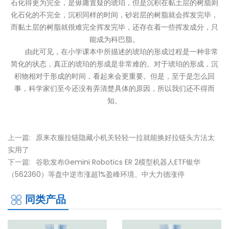
石化得更为完全，是毋庸置疑的琥珀，但是沉积在黏土层的树脂则
化石化的不完全，沉积同样的时间，砂岩层的树脂就会挥发完毕，
而黏土层的树脂就很难完全挥发完毕，还存在着一些挥发成分，只
能成为科巴脂。
由此可见，在小学课本中所描述的琥珀的形成过程是一种非常
简化的状态，真正的琥珀的形成是非常难的。对于琥珀的形成，沉
积物相对于形成的时间，看起来会更重要。但是，至于是怎么回
事，科学家们至今还没有弄清楚具体的原因，所以我们还不得而
知。
上一篇:
原来衣服拉链隐藏小机关轻轻一拉就能换好拉链头方法太
实用了
下一篇:
谷歌发布Gemini Robotics ER 2模型机器人ETF银华
（562360）等盘中逆市涨超1%盈峰环境、中大力德涨停
同类产品