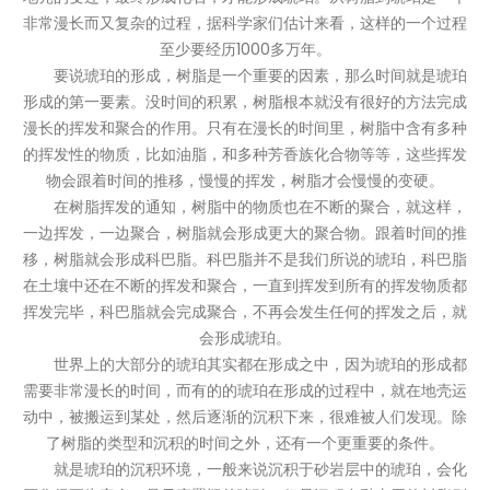
非常漫长而又复杂的过程，据科学家们估计来看，这样的一个过程
至少要经历1000多万年。
要说琥珀的形成，树脂是一个重要的因素，那么时间就是琥珀
形成的第一要素。没时间的积累，树脂根本就没有很好的方法完成
漫长的挥发和聚合的作用。只有在漫长的时间里，树脂中含有多种
的挥发性的物质，比如油脂，和多种芳香族化合物等等，这些挥发
物会跟着时间的推移，慢慢的挥发，树脂才会慢慢的变硬。
在树脂挥发的通知，树脂中的物质也在不断的聚合，就这样，
一边挥发，一边聚合，树脂就会形成更大的聚合物。跟着时间的推
移，树脂就会形成科巴脂。科巴脂并不是我们所说的琥珀，科巴脂
在土壤中还在不断的挥发和聚合，一直到挥发到所有的挥发物质都
挥发完毕，科巴脂就会完成聚合，不再会发生任何的挥发之后，就
会形成琥珀。
世界上的大部分的琥珀其实都在形成之中，因为琥珀的形成都
需要非常漫长的时间，而有的的琥珀在形成的过程中，就在地壳运
动中，被搬运到某处，然后逐渐的沉积下来，很难被人们发现。除
了树脂的类型和沉积的时间之外，还有一个更重要的条件。
就是琥珀的沉积环境，一般来说沉积于砂岩层中的琥珀，会化