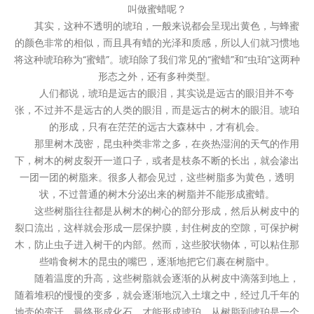
叫做蜜蜡呢？
其实，这种不透明的琥珀，一般来说都会呈现出黄色，与蜂蜜
的颜色非常的相似，而且具有蜡的光泽和质感，所以人们就习惯地
将这种琥珀称为“蜜蜡”。琥珀除了我们常见的“蜜蜡”和“虫珀”这两种
形态之外，还有多种类型。
人们都说，琥珀是远古的眼泪，其实说是远古的眼泪并不夸
张，不过并不是远古的人类的眼泪，而是远古的树木的眼泪。琥珀
的形成，只有在茫茫的远古大森林中，才有机会。
那里树木茂密，昆虫种类非常之多，在炎热湿润的天气的作用
下，树木的树皮裂开一道口子，或者是枝条不断的长出，就会渗出
一团一团的树脂来。很多人都会见过，这些树脂多为黄色，透明
状，不过普通的树木分泌出来的树脂并不能形成蜜蜡。
这些树脂往往都是从树木的树心的部分形成，然后从树皮中的
裂口流出，这样就会形成一层保护膜，封住树皮的空隙，可保护树
木，防止虫子进入树干的内部。然而，这些胶状物体，可以粘住那
些啃食树木的昆虫的嘴巴，逐渐地把它们裹在树脂中。
随着温度的升高，这些树脂就会逐渐的从树皮中滴落到地上，
随着堆积的慢慢的变多，就会逐渐地沉入土壤之中，经过几千年的
地壳的变迁，最终形成化石，才能形成琥珀。从树脂到琥珀是一个