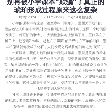
别再被小学课本“欺骗”了真正的
琥珀形成过程原来这么复杂
时间: 2024-01-28 17:50:24 | 作者:
4号拉链头
小学的课本中有这么一篇文章叫《琥珀》。里面关于琥珀的一
段描述让人印象非常深刻“蜘蛛刚刚扑过去的时候，这样一个时间段
发生了一件可怕的事情，一大滴松脂从树上滴落下来，正好落在了
树干上，把苍蝇和蜘蛛一起包在了里面”然后经过几百年的时间，那
些松脂球就都变成了化石，人们发现之后就将他们称之为“琥珀”。
一直以来，我们对琥珀就有一种刻板印象，那就是黄黄的晶体
里面包裹着一只虫子，要价非常的昂贵，深受收藏家们的喜爱。其
实，这只是琥珀的一种，被称为“虫珀”。虫珀的形成能够说是非常的
考验时机的，需要树脂刚好落到虫子的身上，再加上数千年的风沙
的侵蚀，地壳的不断运动，树脂的不断挥发和聚合，才能够形成真
正的虫珀。它可以说是生命的见证，凝结了神话与能量于一身，不
愧能够受到大家的追捧。
其实，琥珀并不是像小学课本中描述的那样简单，真正的琥珀
的形成，要更加难得多。树脂的形态，沉积的时间，沉积环境的类
型等等，诸多的因素都会对琥珀的形成有重要的影响。