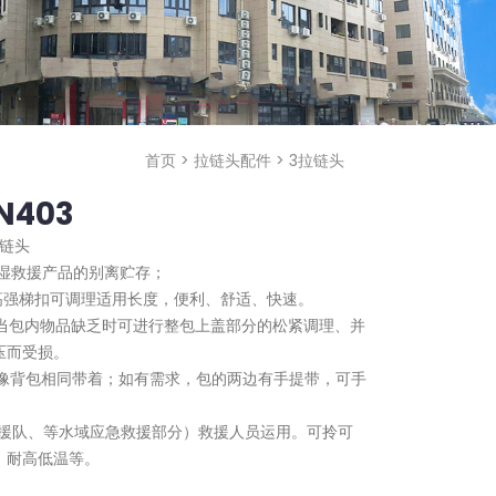
首页
>
拉链头配件
>
3拉链头
403
拉链头
湿救援产品的别离贮存；
强梯扣可调理适用长度，便利、舒适、快速。
当包内物品缺乏时可进行整包上盖部分的松紧调理、并
压而受损。
像背包相同带着；如有需求，包的两边有手提带，可手
援队、等水域应急救援部分）救援人员运用。可拎可
、耐高低温等。