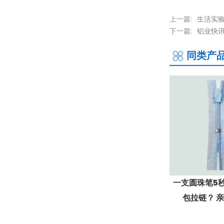
上一篇:
生活实
下一篇:
铝业快讯
同类产
一支圆珠笔5
包拉链？ 