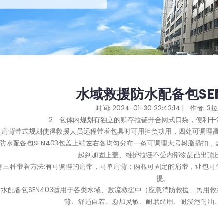
水域救援防水配备包SEN
时间: 2024-01-30 22:42:14 | 作者:
3
2、包体内规划有独立的贮存拉链开合网式口袋，便利干
背带式规划使得救援人员远程带着包具时可用担负功用，四处可调理高
水配备包SEN403包盖上端左右各均匀分布一条可调理大号树脂插扣，
起到加固上盖、维护拉链不受内部物品凸出顶
三种带着方法:有可调理的肩带，可单肩背；两根可固定的肩带，让包可
提。
配备包SEN403适用于各类水域、激流救援中（应急消防救援、民用救
背、舒适自若、愈加灵敏、耐磨经用、耐浸泡耐油